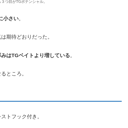
ら３つ目がTGポテンシャル。
に小さい
。
点は期待どおりだった。
厚みはTGベイトより増している
。
なるところ。
シストフック付き。