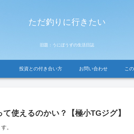
ただ釣りに行きたい
旧題：うにぼうずの生活日誌
投資との付き合い方
お問い合わせ
この
って使えるのかい？【極小TGジグ】
ます。