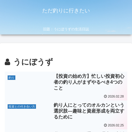
ただ釣りに行きたい
旧題：うにぼうずの生活日誌
うにぼうず
【投資の始め方】忙しい投資初心
釣り
者の釣り人がまずやるべき4つの
こと
2026.02.28
釣り人にとってのオルカンという
投資との付き合い方
選択肢―趣味と資産形成を両立す
るために
2026.02.25