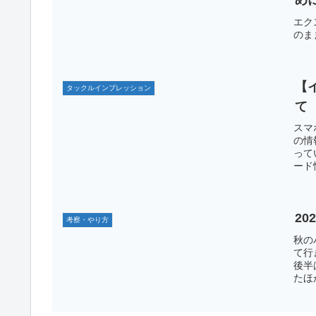
め
エク
のま
【
タックルインプレッション
て
スマ
の情
って
ード
20
考察・やり方
秋の
て行
後半
たほ