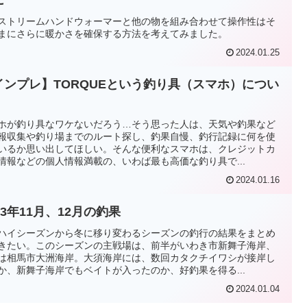
に
ストリームハンドウォーマーと他の物を組み合わせて操作性はそ
まにさらに暖かさを確保する方法を考えてみました。
2024.01.25
インプレ】TORQUEという釣り具（スマホ）につい
ホが釣り具なワケないだろう…そう思った人は、天気や釣果など
報収集や釣り場までのルート探し、釣果自慢、釣行記録に何を使
いるか思い出してほしい。そんな便利なスマホは、クレジットカ
情報などの個人情報満載の、いわば最も高価な釣り具で...
2024.01.16
23年11月、12月の釣果
ハイシーズンから冬に移り変わるシーズンの釣行の結果をまとめ
きたい。このシーズンの主戦場は、前半がいわき市新舞子海岸、
は相馬市大洲海岸。大須海岸には、数回カタクチイワシが接岸し
か、新舞子海岸でもベイトが入ったのか、好釣果を得る...
2024.01.04