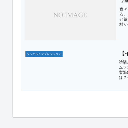
う
色々
る。
と気
離が
【
タックルインプレッション
塗装
ムラ
実際
は？