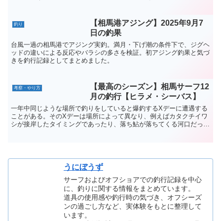
りのほかには、子どもとの外遊びや室内の利用でも威力を発...
【相馬港アジング】2025年9月7
釣り
日の釣果
台風一過の相馬港でアジング実釣。満月・下げ潮の条件下で、ジグヘ
ッドの違いによる反応やバラシの多さを検証。初アジング釣果と気づ
きを釣行記録としてまとめました。
【最高のシーズン】相馬サーフ12
考察・やり方
月の釣行【ヒラメ・シーバス】
一年中同じような場所で釣りをしていると爆釣するXデーに遭遇する
ことがある。そのXデーは場所によって異なり、例えばカタクチイワ
シが接岸したタイミングであったり、落ち鮎が落ちてくる河口だった
りする。相馬サーフのXデーは12月の南に回遊してくるカ...
うにぼうず
サーフおよびオフショアでの釣行記録を中心
に、釣りに関する情報をまとめています。
道具の使用感や釣行時の気づき、オフシーズ
ンの過ごし方など、実体験をもとに整理して
います。