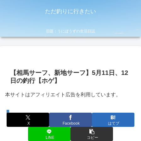
ただ釣りに行きたい
旧題：うにぼうずの生活日誌
【相馬サーフ、新地サーフ】5月11日、12
日の釣行【ホゲ】
本サイトはアフィリエイト広告を利用しています。
考察・やり方
X
Facebook
はてブ
LINE
コピー