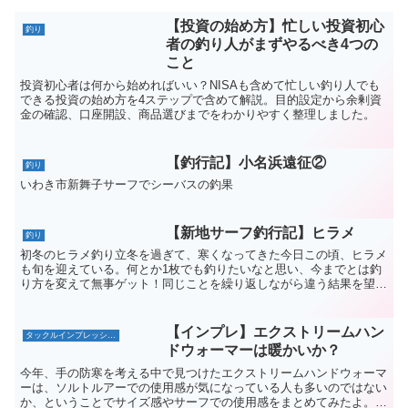
【投資の始め方】忙しい投資初心
釣り
者の釣り人がまずやるべき4つの
こと
投資初心者は何から始めればいい？NISAも含めて忙しい釣り人でも
できる投資の始め方を4ステップで含めて解説。目的設定から余剰資
金の確認、口座開設、商品選びまでをわかりやすく整理しました。
【釣行記】小名浜遠征②
釣り
いわき市新舞子サーフでシーバスの釣果
【新地サーフ釣行記】ヒラメ
釣り
初冬のヒラメ釣り立冬を過ぎて、寒くなってきた今日この頃、ヒラメ
も旬を迎えている。何とか1枚でも釣りたいなと思い、今までとは釣
り方を変えて無事ゲット！同じことを繰り返しながら違う結果を望む
こと、それを狂気という。アルバート・アインシュタイン釣...
【インプレ】エクストリームハン
タックルインプレッション
ドウォーマーは暖かいか？
今年、手の防寒を考える中で見つけたエクストリームハンドウォーマ
ーは、ソルトルアーでの使用感が気になっている人も多いのではない
か、ということでサイズ感やサーフでの使用感をまとめてみたよ。釣