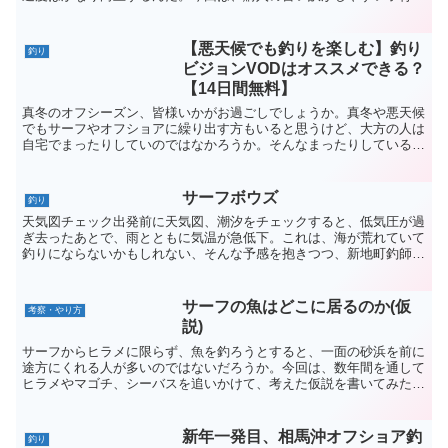
や日常生活でも活用できる小物たちを紹介するよ！日常生活...
【悪天候でも釣りを楽しむ】釣り
釣り
ビジョンVODはオススメできる？
【14日間無料】
真冬のオフシーズン、皆様いかがお過ごしでしょうか。真冬や悪天候
でもサーフやオフショアに繰り出す方もいると思うけど、大方の人は
自宅でまったりしていのではなかろうか。そんなまったりしていると
きにオススメできるのが、日本・海外の様々な釣り動画が配...
サーフボウズ
釣り
天気図チェック出発前に天気図、潮汐をチェックすると、低気圧が過
ぎ去ったあとで、雨とともに気温が急低下。これは、海が荒れていて
釣りにならないかもしれない、そんな予感を抱きつつ、新地町釣師浜
周辺のサーフに出撃しました。AM4：00に現場に到着す...
サーフの魚はどこに居るのか(仮
考察・やり方
説)
サーフからヒラメに限らず、魚を釣ろうとすると、一面の砂浜を前に
途方にくれる人が多いのではないだろうか。今回は、数年間を通して
ヒラメやマゴチ、シーバスを追いかけて、考えた仮説を書いてみたい
と思う。※この記事の半分以上は妄想でできています(笑)...
新年一発目、相馬沖オフショア釣
釣り