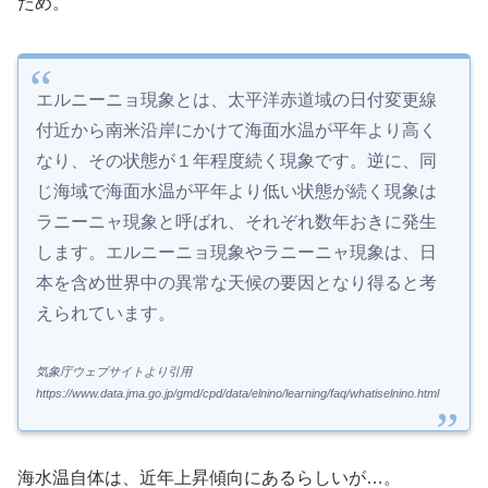
ため。
エルニーニョ現象とは、太平洋赤道域の日付変更線
付近から南米沿岸にかけて海面水温が平年より高く
なり、その状態が１年程度続く現象です。逆に、同
じ海域で海面水温が平年より低い状態が続く現象は
ラニーニャ現象と呼ばれ、それぞれ数年おきに発生
します。エルニーニョ現象やラニーニャ現象は、日
本を含め世界中の異常な天候の要因となり得ると考
えられています。
気象庁ウェブサイトより引用
https://www.data.jma.go.jp/gmd/cpd/data/elnino/learning/faq/whatiselnino.html
海水温自体は、近年上昇傾向にあるらしいが…。