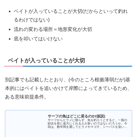
ベイトが入っていることが大切(だからといって釣れ
るわけではない)
流れの変わる場所＝地形変化が大切
底を叩いてはいけない
ベイトが入っていることが大切
別記事でも記載したとおり、(今のところ根拠薄弱だが)基
本的にはベイトを追いかけて岸際によってきているため、
ある意味前提条件。
サーフの魚はどこに居るのか(仮説)
サーフからヒラメに限らず、魚を釣ろうとすると、一面の
砂浜を前に途方にくれる人が多いのではないだろうか。今
回は、数年間を通してヒラメやマゴチ、シーバスを追いか
けて、考えた仮説を書いてみたいと思う。※この記事の半
分以上は妄想でできています(笑)...