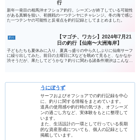
行
新年一発目の相馬沖オフショア釣行。シーズンが終了している可能性
がある真鯛を狙い、初挑戦の一つテンヤにチャレンジ。冬の海で感じ
た一つテンヤの可能性と反省点を釣行記録としてまとめました。
【マゴチ、ワカシ】2024年7月21
釣り
日の釣行【仙南〜大洲海岸】
子どもたちも夏休みに入り、夏真っ盛りの中ら久しぶりに仙南サーフ
に繰り出してみた。前日の土曜日にXなどを眺めて見ると、なかなか
渋そうだが、果たしてどうかな？釣りに関わる諸条件潮汐はこんな感
じ。10時位にド干潮で2時から凄い勢いで下げるようだ。...
うにぼうず
サーフおよびオフショアでの釣行記録を中心
に、釣りに関する情報をまとめています。
道具の使用感や釣行時の気づき、オフシーズ
ンの過ごし方など、実体験をもとに整理して
います。
また、生活設計の一環として行っている長期
的な資産形成についても、個人の記録として
掲載しています。