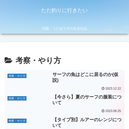
ただ釣りに行きたい
旧題：うにぼうずの生活日誌
考察・やり方
サーフの魚はどこに居るのか(仮
考察・やり方
説)
2023.12.22
【今さら】夏のサーフの服装につ
考察・やり方
いて
2023.08.25
【タイプ別】ルアーのレンジにつ
考察・やり方
いて